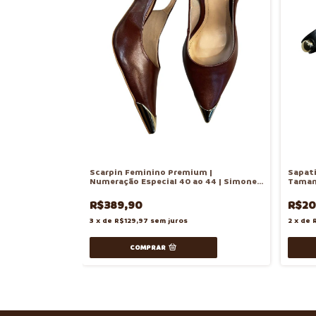
Scarpin Feminino Premium |
Sapati
Numeração Especial 40 ao 44 | Simone
Taman
Gomes
R$389,90
R$20
3
x
de
R$129,97
sem juros
2
x
de
COMPRAR