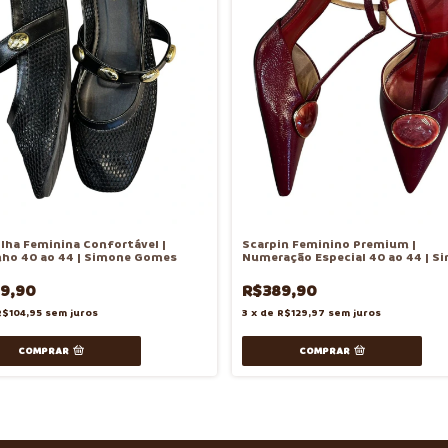
lha Feminina Confortável |
Scarpin Feminino Premium |
ho 40 ao 44 | Simone Gomes
Numeração Especial 40 ao 44 | S
Gomes
9,90
R$389,90
R$104,95
sem juros
3
x
de
R$129,97
sem juros
COMPRAR
COMPRAR