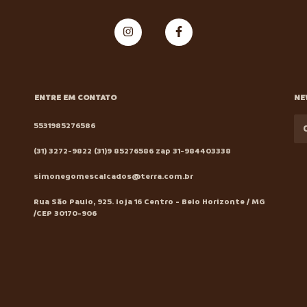
ENTRE EM CONTATO
NE
5531985276586
(31) 3272-9822 (31)9 85276586 zap 31-984403338
simonegomescalcados@terra.com.br
Rua São Paulo, 925. loja 16 Centro - Belo Horizonte / MG
/CEP 30170-906