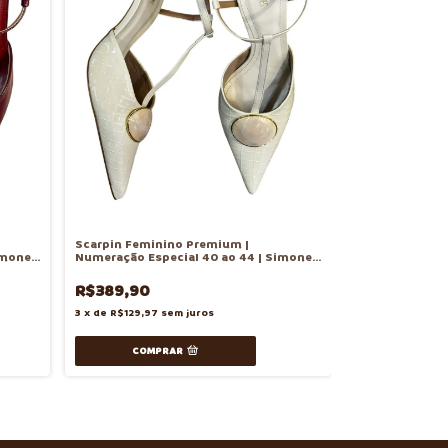
Scarpin Feminino Premium |
imone
Numeração Especial 40 ao 44 | Simone
Gomes
R$389,90
3
x
de
R$129,97
sem juros
COMPRAR